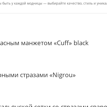
ны быть у каждой модницы — выбирайте качество, стиль и уника
ласным манжетом «Cuff» black
рными стразами «Nigrou»
тальянской сетки со стразами свар