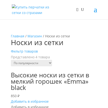
Главная
/
Магазин
/ Носки из сетки
Носки из сетки
Фильтр товаров
Метки товаров
Представлено 4 товара
Товар Цвет
Высокие носки из сетки в
Бордовый Вамп
(3)
мелкий горошек «Emma»
Жемчужно-белый
(16)
black
Кремовый Шампань
(4)
Лавандовый
(1)
850
₽
Лазурный
(1)
Добавить в избранное
Добавить в избранное
Огненно-красный
(4)