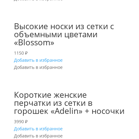
Темно-синий
(1)
Фуксия
(1)
Хрустальный
(1)
Высокие носки из сетки с
Черный Fumo
(14)
объемными цветами
«Blossom»
1150
₽
Добавить в избранное
Добавить в избранное
Короткие женские
перчатки из сетки в
горошек «Adelin» + носочки
3990
₽
Добавить в избранное
Добавить в избранное