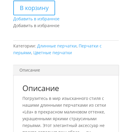
Длинные
В корзину
перчатки
из
Добавить в избранное
сетки
Добавить в избранное
со
страусиными
перьями
Категории:
Длинные перчатки
,
Перчатки с
«Léa»
перьями
,
Цветные перчатки
малиновые
Описание
Описание
Погрузитесь в мир изысканного стиля с
нашими длинными перчатками из сетки
«Léa» в прекрасном малиновом оттенке,
украшенными яркими страусиными
перьями. Этот элегантный аксессуар не