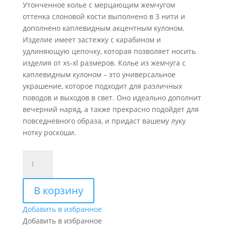
Утонченное колье с мерцающим жемчугом
оттенка слоновой кости выполнено в 3 нити и
дополнено каплевидным акцентным кулоном.
Изделие имеет застежку с карабином и
удлиняющую цепочку, которая позволяет носить
изделия от xs-xl размеров. Колье из жемчуга с
каплевидным кулоном – это универсальное
украшение, которое подходит для различных
поводов и выходов в свет. Оно идеально дополнит
вечерний наряд, а также прекрасно подойдет для
повседневного образа, и придаст вашему луку
нотку роскоши.
Количество
товара
Колье
В корзину
из
жемчуга
Добавить в избранное
с
Добавить в избранное
каплевидным