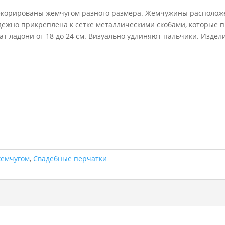
екорированы жемчугом разного размера. Жемчужины расположен
адежно прикреплена к сетке металлическими скобами, которые 
ват ладони от 18 до 24 см. Визуально удлиняют пальчики. Изде
жемчугом
,
Свадебные перчатки