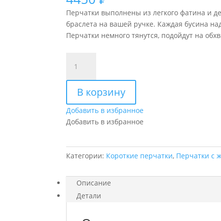
Перчатки выполнены из легкого фатина и д
браслета на вашей ручке. Каждая бусина н
Перчатки немного тянутся, подойдут на обх
Количество
товара
Короткие
В корзину
женские
перчатки
Добавить в избранное
с
Добавить в избранное
жемчугом
«Nicol»
Категории:
Короткие перчатки
,
Перчатки с 
Описание
Детали