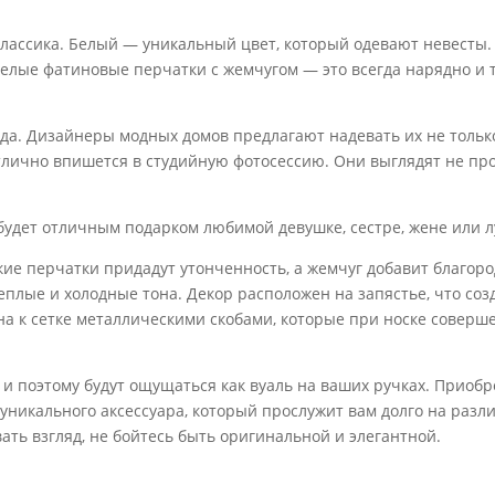
лассика. Белый — уникальный цвет, который одевают невесты. 
елые фатиновые перчатки с жемчугом — это всегда нарядно и т
ода. Дизайнеры модных домов предлагают надевать их не тольк
отлично впишется в студийную фотосессию. Они выглядят не про
будет отличным подарком любимой девушке, сестре, жене или л
ие перчатки придадут утонченность, а жемчуг добавит благоро
плые и холодные тона. Декор расположен на запястье, что соз
 к сетке металлическими скобами, которые при носке соверш
и поэтому будут ощущаться как вуаль на ваших ручках. Приоб
 уникального аксессуара, который прослужит вам долго на раз
ать взгляд, не бойтесь быть оригинальной и элегантной.